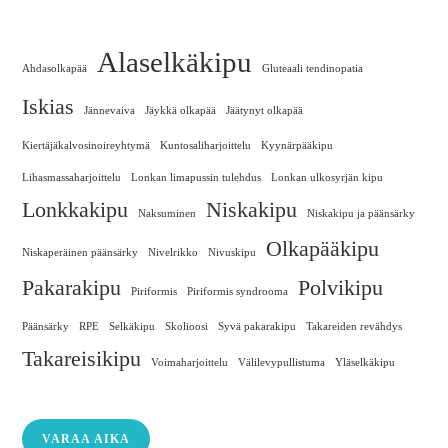
Alaselkäkipu
Ahdasolkapää
Gluteaali tendinopatia
Iskias
Jännevaiva
Jäykkä olkapää
Jäätynyt olkapää
Kiertäjäkalvosinoireyhtymä
Kuntosaliharjoittelu
Kyynärpääkipu
Lihasmassaharjoittelu
Lonkan limapussin tulehdus
Lonkan ulkosyrjän kipu
Lonkkakipu
Niskakipu
Naksuminen
Niskakipu ja päänsärky
Olkapääkipu
Niskaperäinen päänsärky
Nivelrikko
Nivuskipu
Pakarakipu
Polvikipu
Piriformis
Piriformis syndrooma
Päänsärky
RPE
Selkäkipu
Skolioosi
Syvä pakarakipu
Takareiden revähdys
Takareisikipu
Voimaharjoittelu
Välilevypullistuma
Yläselkäkipu
VARAA AIKA