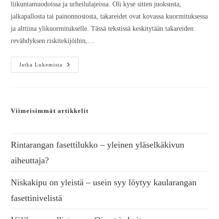
liikuntamuodoissa ja urheilulajeissa. Oli kyse sitten juoksusta,
jalkapallosta tai painonnostosta, takareidet ovat kovassa kuormituksessa
ja alttiina ylikuormitukselle. Tässä tekstissä keskitytään takareiden
revähdyksen riskitekijöihin,…
Jatka Lukemista
Viimeisimmät artikkelit
Rintarangan fasettilukko – yleinen yläselkäkivun
aiheuttaja?
Niskakipu on yleistä – usein syy löytyy kaularangan
fasettinivelistä