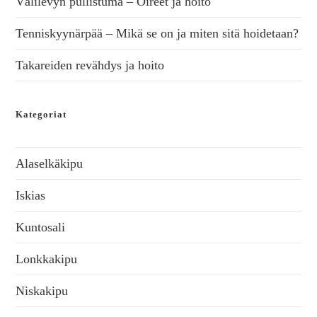
Välilevyn pullistuma – Oireet ja hoito
Tenniskyynärpää – Mikä se on ja miten sitä hoidetaan?
Takareiden revähdys ja hoito
Kategoriat
Alaselkäkipu
Iskias
Kuntosali
Lonkkakipu
Niskakipu