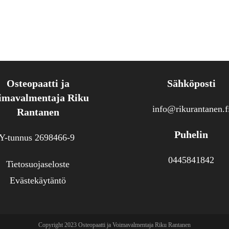
Osteopaatti ja
Sähköposti
imavalmentaja Riku
info@rikurantanen.f
Rantanen
Puhelin
Y-tunnus 2698466-9
0445841842
Tietosuojaseloste
Evästekäytäntö
Copyright 2023 Osteopaatti ja Voimavalmentaja Riku Rantanen