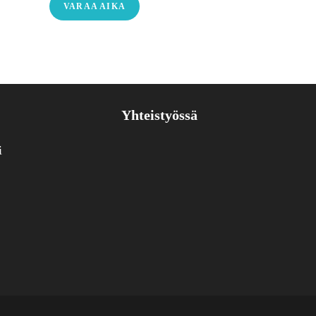
VARAA AIKA
Yhteistyössä
i