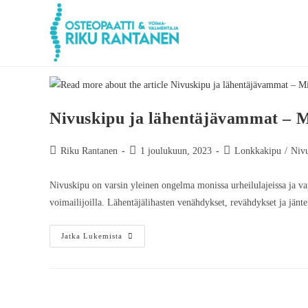
Nivuskipu ja lähentäjävammat –
Riku Rantanen
1 joulukuun, 2023
Lonkkakipu
/
Niv
Nivuskipu on varsin yleinen ongelma monissa urheilulajeissa ja va
voimailijoilla. Lähentäjälihasten venähdykset, revähdykset ja jän
Jatka Lukemista