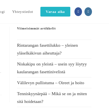
ogi
Yhteystiedot
Varaa aika
Viimeisimmät artikkelit
Rintarangan fasettilukko – yleinen
yläselkäkivun aiheuttaja?
Niskakipu on yleistä – usein syy löytyy
kaularangan fasettinivelistä
…
Välilevyn pullistuma – Oireet ja hoito
Tenniskyynärpää – Mikä se on ja miten
sitä hoidetaan?