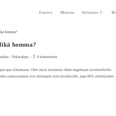
Etusivu
Minusta
Palveluni
Bl
 Mikä homma?
uskipu
/
Pakarakipu
0 kommenttia
paa-ajan liikunnassa. Olen myös törmännyt tähän ongelmaan tavoitteellisilla
teiden rasitusvammat ovat yleisimpiä syitä nivuskivulle, jopa 60% urheilijoiden