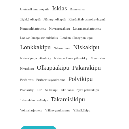
Iskias
Gluteaali tendinopatia
Jännevaiva
Jäykkä olkapää
Jäätynyt olkapää
Kiertäjäkalvosinoireyhtymä
Kuntosaliharjoittelu
Kyynärpääkipu
Lihasmassaharjoittelu
Lonkan limapussin tulehdus
Lonkan ulkosyrjän kipu
Lonkkakipu
Niskakipu
Naksuminen
Niskakipu ja päänsärky
Niskaperäinen päänsärky
Nivelrikko
Olkapääkipu
Pakarakipu
Nivuskipu
Polvikipu
Piriformis
Piriformis syndrooma
Päänsärky
RPE
Selkäkipu
Skolioosi
Syvä pakarakipu
Takareisikipu
Takareiden revähdys
Voimaharjoittelu
Välilevypullistuma
Yläselkäkipu