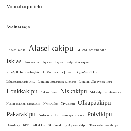
Voimaharjoittelu
Avainsanoja
Alaselkäkipu
Ahdasolkapää
Gluteaali tendinopatia
Iskias
Jännevaiva
Jäykkä olkapää
Jäätynyt olkapää
Kiertäjäkalvosinoireyhtymä
Kuntosaliharjoittelu
Kyynärpääkipu
Lihasmassaharjoittelu
Lonkan limapussin tulehdus
Lonkan ulkosyrjän kipu
Lonkkakipu
Niskakipu
Naksuminen
Niskakipu ja päänsärky
Olkapääkipu
Niskaperäinen päänsärky
Nivelrikko
Nivuskipu
Pakarakipu
Polvikipu
Piriformis
Piriformis syndrooma
Päänsärky
RPE
Selkäkipu
Skolioosi
Syvä pakarakipu
Takareiden revähdys