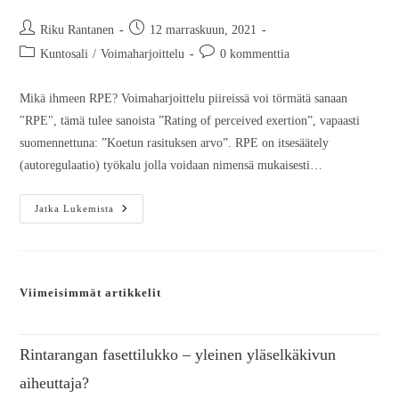
Riku Rantanen
12 marraskuun, 2021
Kuntosali
/
Voimaharjoittelu
0 kommenttia
Mikä ihmeen RPE? Voimaharjoittelu piireissä voi törmätä sanaan
"RPE", tämä tulee sanoista ”Rating of perceived exertion”, vapaasti
suomennettuna: ”Koetun rasituksen arvo”. RPE on itsesäätely
(autoregulaatio) työkalu jolla voidaan nimensä mukaisesti…
Jatka Lukemista
Viimeisimmät artikkelit
Rintarangan fasettilukko – yleinen yläselkäkivun
aiheuttaja?