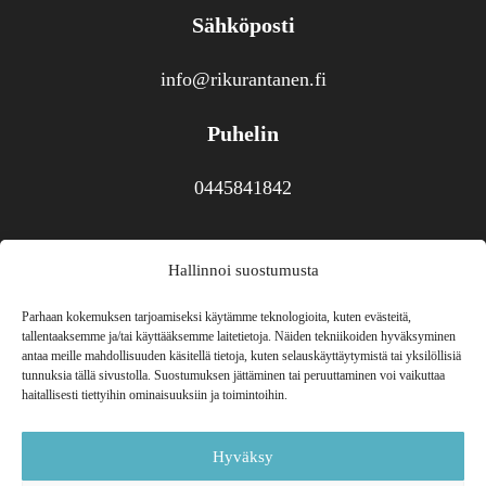
Sähköposti
info@rikurantanen.fi
Puhelin
0445841842
Hallinnoi suostumusta
Yhteistyössä
Parhaan kokemuksen tarjoamiseksi käytämme teknologioita, kuten evästeitä,
tallentaaksemme ja/tai käyttääksemme laitetietoja. Näiden tekniikoiden hyväksyminen
antaa meille mahdollisuuden käsitellä tietoja, kuten selauskäyttäytymistä tai yksilöllisiä
tunnuksia tällä sivustolla. Suostumuksen jättäminen tai peruuttaminen voi vaikuttaa
haitallisesti tiettyihin ominaisuuksiin ja toimintoihin.
Hyväksy