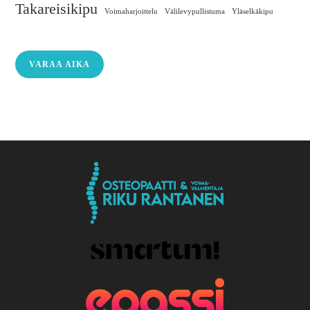
Takareisikipu
Voimaharjoittelu
Välilevypullistuma
Yläselkäkipu
VARAA AIKA