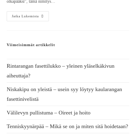
olkapääksi", tämä nimitys…
Jatka Lukemista
Viimeisimmät artikkelit
Rintarangan fasettilukko – yleinen yläselkäkivun
aiheuttaja?
Niskakipu on yleistä – usein syy löytyy kaularangan
fasettinivelistä
Välilevyn pullistuma – Oireet ja hoito
Tenniskyynärpää – Mikä se on ja miten sitä hoidetaan?