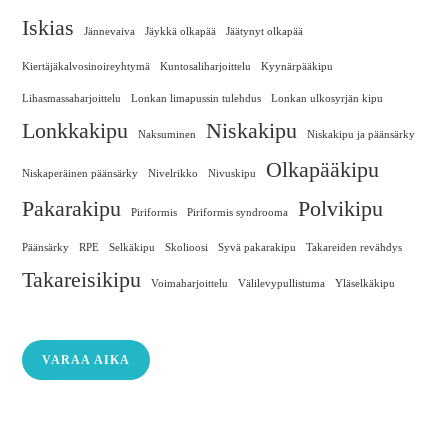
Iskias
Jännevaiva
Jäykkä olkapää
Jäätynyt olkapää
Kiertäjäkalvosinoireyhtymä
Kuntosaliharjoittelu
Kyynärpääkipu
Lihasmassaharjoittelu
Lonkan limapussin tulehdus
Lonkan ulkosyrjän kipu
Lonkkakipu
Niskakipu
Naksuminen
Niskakipu ja päänsärky
Olkapääkipu
Niskaperäinen päänsärky
Nivelrikko
Nivuskipu
Pakarakipu
Polvikipu
Piriformis
Piriformis syndrooma
Päänsärky
RPE
Selkäkipu
Skolioosi
Syvä pakarakipu
Takareiden revähdys
Takareisikipu
Voimaharjoittelu
Välilevypullistuma
Yläselkäkipu
VARAA AIKA