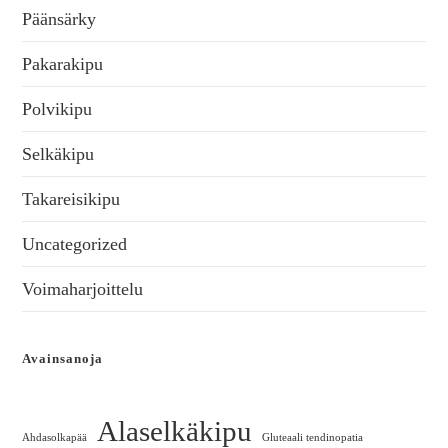
Päänsärky
Pakarakipu
Polvikipu
Selkäkipu
Takareisikipu
Uncategorized
Voimaharjoittelu
Avainsanoja
Alaselkäkipu
Ahdasolkapää
Gluteaali tendinopatia