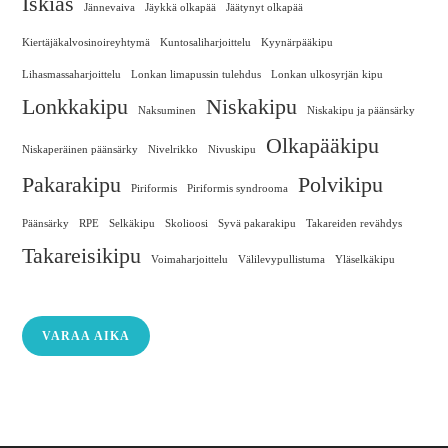
Iskias
Jännevaiva
Jäykkä olkapää
Jäätynyt olkapää
Kiertäjäkalvosinoireyhtymä
Kuntosaliharjoittelu
Kyynärpääkipu
Lihasmassaharjoittelu
Lonkan limapussin tulehdus
Lonkan ulkosyrjän kipu
Lonkkakipu
Niskakipu
Naksuminen
Niskakipu ja päänsärky
Olkapääkipu
Niskaperäinen päänsärky
Nivelrikko
Nivuskipu
Pakarakipu
Polvikipu
Piriformis
Piriformis syndrooma
Päänsärky
RPE
Selkäkipu
Skolioosi
Syvä pakarakipu
Takareiden revähdys
Takareisikipu
Voimaharjoittelu
Välilevypullistuma
Yläselkäkipu
VARAA AIKA