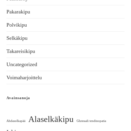
Pakarakipu
Polvikipu
Selkäkipu
Takareisikipu
Uncategorized
Voimaharjoittelu
Avainsanoja
Alaselkäkipu
Ahdasolkapää
Gluteaali tendinopatia