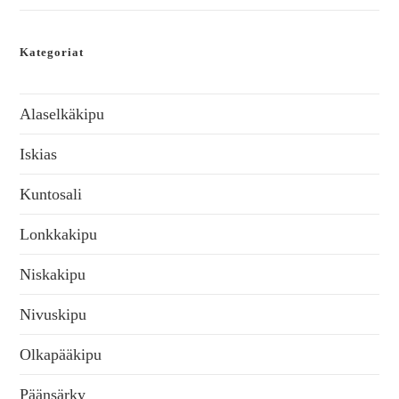
Kategoriat
Alaselkäkipu
Iskias
Kuntosali
Lonkkakipu
Niskakipu
Nivuskipu
Olkapääkipu
Päänsärky