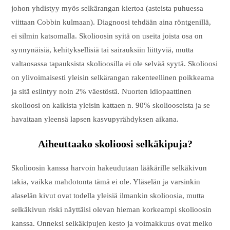
johon yhdistyy myös selkärangan kiertoa (asteista puhuessa
viittaan Cobbin kulmaan). Diagnoosi tehdään aina röntgenillä,
ei silmin katsomalla. Skolioosin syitä on useita joista osa on
synnynäisiä, kehityksellisiä tai sairauksiin liittyviä, mutta
valtaosassa tapauksista skolioosilla ei ole selvää syytä. Skolioosi
on ylivoimaisesti yleisin selkärangan rakenteellinen poikkeama
ja sitä esiintyy noin 2% väestöstä. Nuorten idiopaattinen
skolioosi on kaikista yleisin kattaen n. 90% skoliooseista ja se
havaitaan yleensä lapsen kasvupyrähdyksen aikana.
Aiheuttaako skolioosi selkäkipuja?
Skolioosin kanssa harvoin hakeudutaan lääkärille selkäkivun
takia, vaikka mahdotonta tämä ei ole. Yläselän ja varsinkin
alaselän kivut ovat todella yleisiä ilmankin skolioosia, mutta
selkäkivun riski näyttäisi olevan hieman korkeampi skolioosin
kanssa. Onneksi selkäkipujen kesto ja voimakkuus ovat melko