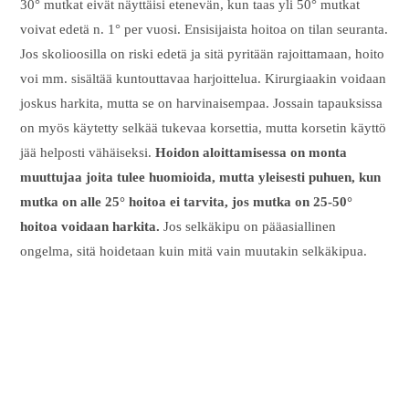
30° mutkat eivät näyttäisi etenevän, kun taas yli 50° mutkat
voivat edetä n. 1° per vuosi. Ensisijaista hoitoa on tilan seuranta.
Jos skolioosilla on riski edetä ja sitä pyritään rajoittamaan, hoito
voi mm. sisältää kuntouttavaa harjoittelua. Kirurgiaakin voidaan
joskus harkita, mutta se on harvinaisempaa. Jossain tapauksissa
on myös käytetty selkää tukevaa korsettia, mutta korsetin käyttö
jää helposti vähäiseksi.
Hoidon aloittamisessa on monta
muuttujaa joita tulee huomioida, mutta yleisesti puhuen, kun
mutka on alle 25° hoitoa ei tarvita, jos mutka on 25-50°
hoitoa voidaan harkita.
Jos selkäkipu on pääasiallinen
ongelma, sitä hoidetaan kuin mitä vain muutakin selkäkipua.