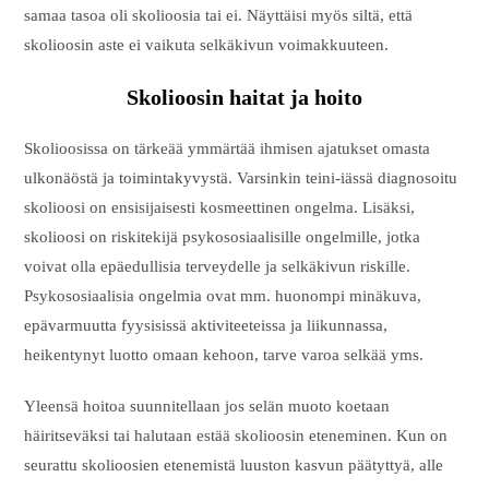
samaa tasoa oli skolioosia tai ei. Näyttäisi myös siltä, että
skolioosin aste ei vaikuta selkäkivun voimakkuuteen.
Skolioosin haitat ja hoito
Skolioosissa on tärkeää ymmärtää ihmisen ajatukset omasta
ulkonäöstä ja toimintakyvystä. Varsinkin teini-iässä diagnosoitu
skolioosi on ensisijaisesti kosmeettinen ongelma. Lisäksi,
skolioosi on riskitekijä psykososiaalisille ongelmille, jotka
voivat olla epäedullisia terveydelle ja selkäkivun riskille.
Psykososiaalisia ongelmia ovat mm. huonompi minäkuva,
epävarmuutta fyysisissä aktiviteeteissa ja liikunnassa,
heikentynyt luotto omaan kehoon, tarve varoa selkää yms.
Yleensä hoitoa suunnitellaan jos selän muoto koetaan
häiritseväksi tai halutaan estää skolioosin eteneminen. Kun on
seurattu skolioosien etenemistä luuston kasvun päätyttyä, alle