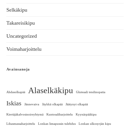
Selkäkipu
Takareisikipu
Uncategorized
Voimaharjoittelu
Avainsanoja
Alaselkäkipu
Ahdasolkapää
Gluteaali tendinopatia
Iskias
Jännevaiva
Jäykkä olkapää
Jäätynyt olkapää
Kiertäjäkalvosinoireyhtymä
Kuntosaliharjoittelu
Kyynärpääkipu
Lihasmassaharjoittelu
Lonkan limapussin tulehdus
Lonkan ulkosyrjän kipu