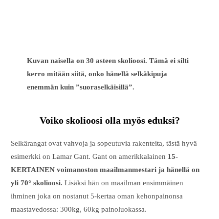
Kuvan naisella on 30 asteen skolioosi. Tämä ei silti
kerro mitään siitä, onko hänellä selkäkipuja
enemmän kuin ”suoraselkäisillä”.
Voiko skolioosi olla myös eduksi?
Selkärangat ovat vahvoja ja sopeutuvia rakenteita, tästä hyvä
esimerkki on Lamar Gant. Gant on amerikkalainen
15-
KERTAINEN voimanoston maailmanmestari ja hänellä on
yli 70° skolioosi.
Lisäksi hän on maailman ensimmäinen
ihminen joka on nostanut 5-kertaa oman kehonpainonsa
maastavedossa: 300kg, 60kg painoluokassa.