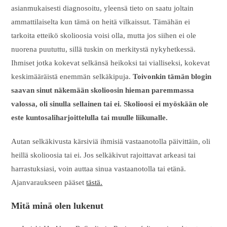
asianmukaisesti diagnosoitu, yleensä tieto on saatu joltain
ammattilaiselta kun tämä on heitä vilkaissut. Tämähän ei
tarkoita etteikö skolioosia voisi olla, mutta jos siihen ei ole
nuorena puututtu, sillä tuskin on merkitystä nykyhetkessä.
Ihmiset jotka kokevat selkänsä heikoksi tai vialliseksi, kokevat
keskimääräistä enemmän selkäkipuja.
Toivonkin tämän blogin
saavan sinut näkemään skolioosin hieman paremmassa
valossa, oli sinulla sellainen tai ei. Skolioosi ei myöskään ole
este kuntosaliharjoittelulla tai muulle liikunalle.
Autan selkäkivusta kärsiviä ihmisiä vastaanotolla päivittäin, oli
heillä skolioosia tai ei. Jos selkäkivut rajoittavat arkeasi tai
harrastuksiasi, voin auttaa sinua vastaanotolla tai etänä.
Ajanvaraukseen pääset
tästä.
Mitä minä olen lukenut