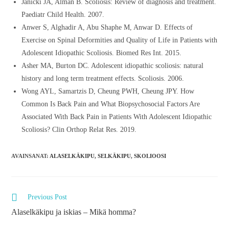
Janicki JA, Alman B. Scoliosis: Review of diagnosis and treatment.
Paediatr Child Health. 2007.
Anwer S, Alghadir A, Abu Shaphe M, Anwar D. Effects of
Exercise on Spinal Deformities and Quality of Life in Patients with
Adolescent Idiopathic Scoliosis. Biomed Res Int. 2015.
Asher MA, Burton DC. Adolescent idiopathic scoliosis: natural
history and long term treatment effects. Scoliosis. 2006.
Wong AYL, Samartzis D, Cheung PWH, Cheung JPY. How
Common Is Back Pain and What Biopsychosocial Factors Are
Associated With Back Pain in Patients With Adolescent Idiopathic
Scoliosis? Clin Orthop Relat Res. 2019.
AVAINSANAT
:
ALASELKÄKIPU
,
SELKÄKIPU
,
SKOLIOOSI
Previous Post
Alaselkäkipu ja iskias – Mikä homma?