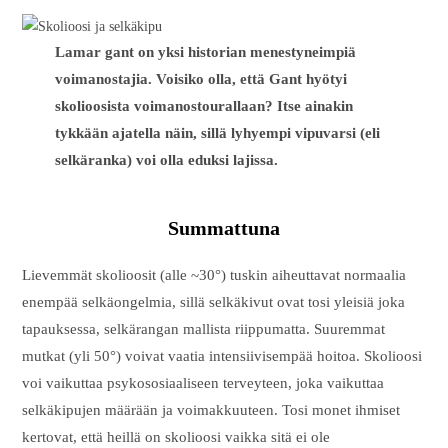
Lamar gant on yksi historian menestyneimpiä
voimanostajia. Voisiko olla, että Gant hyötyi
skolioosista voimanostourallaan? Itse ainakin
tykkään ajatella näin, sillä lyhyempi vipuvarsi (eli
selkäranka) voi olla eduksi lajissa.
Summattuna
Lievemmät skolioosit (alle ~30°) tuskin aiheuttavat normaalia
enempää selkäongelmia, sillä selkäkivut ovat tosi yleisiä joka
tapauksessa, selkärangan mallista riippumatta. Suuremmat
mutkat (yli 50°) voivat vaatia intensiivisempää hoitoa. Skolioosi
voi vaikuttaa psykososiaaliseen terveyteen, joka vaikuttaa
selkäkipujen määrään ja voimakkuuteen. Tosi monet ihmiset
kertovat, että heillä on skolioosi vaikka sitä ei ole