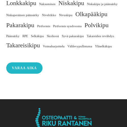
Lonkkakipu
Niskakipu
Naksuminen
Niskakipu ja päänsärky
Olkapääkipu
Niskaperäinen päänsärky
Nivelrikko
Nivuskipu
Pakarakipu
Polvikipu
Piriformis
Piriformis syndrooma
Päänsärky
RPE
Selkäkipu
Skolioosi
Syvä pakarakipu
Takareiden revähdys
Takareisikipu
Voimaharjoittelu
Välilevypullistuma
Yläselkäkipu
VARAA AIKA