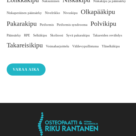
Naksuminen
Niskakipu ja päänsärky
Olkapääkipu
Niskaperäinen päänsärky
Nivelrikko
Nivuskipu
Pakarakipu
Polvikipu
Piriformis
Piriformis syndrooma
Päänsärky
RPE
Selkäkipu
Skolioosi
Syvä pakarakipu
Takareiden revähdys
Takareisikipu
Voimaharjoittelu
Välilevypullistuma
Yläselkäkipu
VARAA AIKA