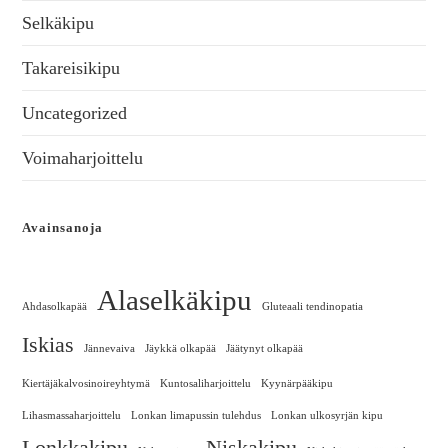
Selkäkipu
Takareisikipu
Uncategorized
Voimaharjoittelu
Avainsanoja
Alaselkäkipu
Ahdasolkapää
Gluteaali tendinopatia
Iskias
Jännevaiva
Jäykkä olkapää
Jäätynyt olkapää
Kiertäjäkalvosinoireyhtymä
Kuntosaliharjoittelu
Kyynärpääkipu
Lihasmassaharjoittelu
Lonkan limapussin tulehdus
Lonkan ulkosyrjän kipu
Lonkkakipu
Niskakipu