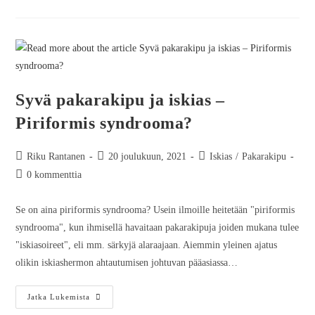
Syvä pakarakipu ja iskias –
Piriformis syndrooma?
Riku Rantanen
20 joulukuun, 2021
Iskias
/
Pakarakipu
0 kommenttia
Se on aina piriformis syndrooma? Usein ilmoille heitetään "piriformis
syndrooma", kun ihmisellä havaitaan pakarakipuja joiden mukana tulee
"iskiasoireet", eli mm. särkyjä alaraajaan. Aiemmin yleinen ajatus
olikin iskiashermon ahtautumisen johtuvan pääasiassa…
Jatka Lukemista