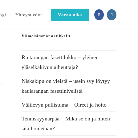
ogi
Yhteystiedot
Varaa aika
Viimeisimmät artikkelit
Rintarangan fasettilukko – yleinen
yläselkäkivun aiheuttaja?
Niskakipu on yleistä – usein syy löytyy
kaularangan fasettinivelistä
Välilevyn pullistuma – Oireet ja hoito
Tenniskyynärpää – Mikä se on ja miten
sitä hoidetaan?