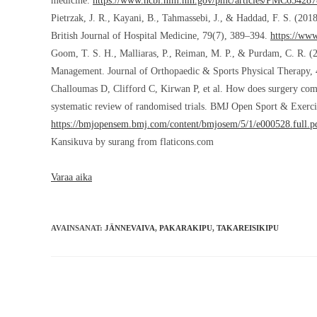
medicine.
https://www.ncbi.nlm.nih.gov/pmc/articles/PMC654287
Pietrzak, J. R., Kayani, B., Tahmassebi, J., & Haddad, F. S. (201
British Journal of Hospital Medicine, 79(7), 389–394.
https://ww
Goom, T. S. H., Malliaras, P., Reiman, M. P., & Purdam, C. R. (
Management. Journal of Orthopaedic & Sports Physical Therapy,
Challoumas D, Clifford C, Kirwan P, et al. How does surgery comp
systematic review of randomised trials. BMJ Open Sport & Exerc
https://bmjopensem.bmj.com/content/bmjosem/5/1/e000528.full.p
Kansikuva by surang from flaticons.com
Varaa aika
AVAINSANAT
:
JÄNNEVAIVA
,
PAKARAKIPU
,
TAKAREISIKIPU