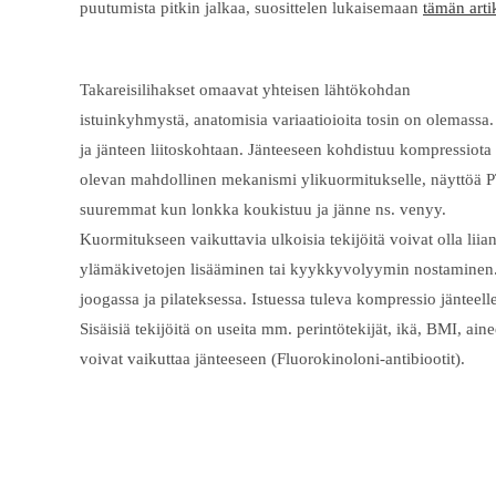
puutumista pitkin jalkaa, suosittelen lukaisemaan
tämän arti
Takareisilihakset omaavat yhteisen lähtökohdan
istuinkyhmystä, anatomisia variaatioioita tosin on olemassa.
ja jänteen liitoskohtaan. Jänteeseen kohdistuu kompressiota 
olevan mahdollinen mekanismi ylikuormitukselle, näyttöä P
suuremmat kun lonkka koukistuu ja jänne ns. venyy.
Kuormitukseen vaikuttavia ulkoisia tekijöitä voivat olla lii
ylämäkivetojen lisääminen tai kyykkyvolyymin nostaminen. T
joogassa ja pilateksessa. Istuessa tuleva kompressio jänteel
Sisäisiä tekijöitä on useita mm. perintötekijät, ikä, BMI, ai
voivat vaikuttaa jänteeseen (Fluorokinoloni-antibiootit).