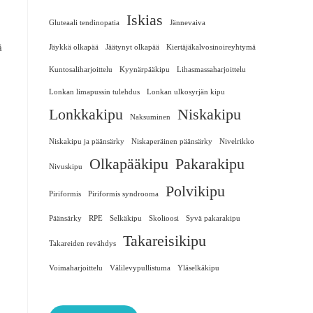
Iskias
Gluteaali tendinopatia
Jännevaiva
ä
Jäykkä olkapää
Jäätynyt olkapää
Kiertäjäkalvosinoireyhtymä
Kuntosaliharjoittelu
Kyynärpääkipu
Lihasmassaharjoittelu
Lonkan limapussin tulehdus
Lonkan ulkosyrjän kipu
Lonkkakipu
Niskakipu
Naksuminen
Niskakipu ja päänsärky
Niskaperäinen päänsärky
Nivelrikko
Olkapääkipu
Pakarakipu
Nivuskipu
Polvikipu
Piriformis
Piriformis syndrooma
Päänsärky
RPE
Selkäkipu
Skolioosi
Syvä pakarakipu
Takareisikipu
Takareiden revähdys
Voimaharjoittelu
Välilevypullistuma
Yläselkäkipu