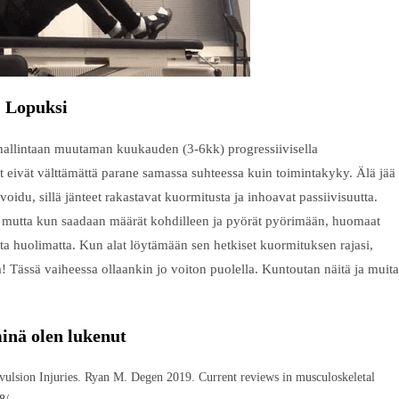
Lopuksi
 hallintaan muutaman kuukauden (3-6kk) progressiivisella
t eivät välttämättä parane samassa suhteessa kuin toimintakyky. Älä jää
oidu, sillä jänteet rakastavat kuormitusta ja inhoavat passiivisuutta.
 mutta kun saadaan määrät kohdilleen ja pyörät pyörimään, huomaat
huolimatta. Kun alat löytämään sen hetkiset kuormituksen rajasi,
a! Tässä vaiheessa ollaankin jo voiton puolella. Kuntoutan näitä ja muita
inä olen lukenut
ulsion Injuries. Ryan M. Degen 2019. Current reviews in musculoskeletal