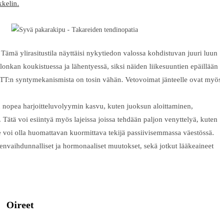
kkelin.
 Tämä ylirasitustila näyttäisi nykytiedon valossa kohdistuvan juuri luun
lonkan koukistuessa ja lähentyessä, siksi näiden liikesuuntien epäillään
TT:n syntymekanismista on tosin vähän. Vetovoimat jänteelle ovat myö
an nopea harjoitteluvolyymin kasvu, kuten juoksun aloittaminen,
ätä voi esiintyä myös lajeissa joissa tehdään paljon venyttelyä, kuten
le voi olla huomattavan kuormittava tekijä passiivisemmassa väestössä.
neenvaihdunnalliset ja hormonaaliset muutokset, sekä jotkut lääkeaineet
Oireet