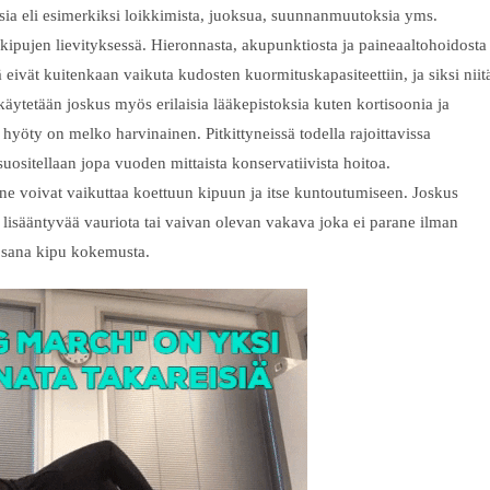
ksia eli esimerkiksi loikkimista, juoksua, suunnanmuutoksia yms.
 kipujen lievityksessä. Hieronnasta, akupunktiosta ja paineaaltohoidosta
 eivät kuitenkaan vaikuta kudosten kuormituskapasiteettiin, ja siksi niit
käytetään joskus myös erilaisia lääkepistoksia kuten kortisoonia ja
 hyöty on melko harvinainen. Pitkittyneissä todella rajoittavissa
suositellaan jopa vuoden mittaista konservatiivista hoitoa.
 ne voivat vaikuttaa koettuun kipuun ja itse kuntoutumiseen. Joskus
na lisääntyvää vauriota tai vaivan olevan vakava joka ei parane ilman
osana kipu kokemusta.