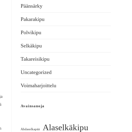
Päänsärky
Pakarakipu
Polvikipu
Selkäkipu
Takareisikipu
Uncategorized
Voimaharjoittelu
ja
ä
Avainsanoja
Alaselkäkipu
n
Ahdasolkapää