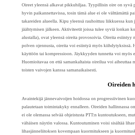
Oireet yleensä alkavat pikkuhiljaa. Tyypillisin oire on syv
hyvin paikannettavissa, tosin tämä alue ei ole välttämättä p
takareiden alueella. Kipu yleensä rauhoittuu liikkuessa kun 
jäähtymisen jälkeen. Aktiviteetit joissa tulee syviä lonkan 
alustalla), ovat yleensä oireita provosoivia. Oireita esiint
polven ojennusta, oireita voi esiintyä myös kiihdytyksissä. 
käyttöön tai kompressioon. Jäykkyyden tunnetta voi myös esi
Huomioitavaa on että samankaltaista oireilua voi aiheuttaa m
toisten vaivojen kanssa samanaikaisesti.
Oireiden h
Avaintekijä jännevaivoijen hoidossa on progressiivinen kuormi
palautetaan toimintakyky ennalleen. Oireiden hallinnassa on
ei ole olemassa selvää ohjeistusta PTT:n kuntoutukseen, mutt
vähäisen näytön valossa. Kuntoutuminen voisi sisältää lihas
lihasjänneliitoksen kovempaan kuormitukseen ja kuormituska