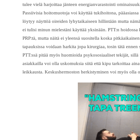
tulee vielä harjoittaa jänteen energianvarastointi ominaisuu
Passiivisia hoitomuotoja voi käyttää tukihoitona, pääasiassa
löytyy näyttöä oireiden lyhytaikaiseen hillintään mutta nämä
ei tulisi minun mielestäni käyttää yksinään. PTT:n hoidossa 
PRP:tä, mutta näitä ei yleensä suositella koska pitkäaikainen
tapauksissa voidaan harkita jopa kirurgiaa, tosin tätä ennen 
PTT:ssä pitää myös huomioida psykososiaaliset tekijät, sillä
asiakkailla voi olla uskomuksia siitä että kipu tarkoittaa ai
leikkausta. Keskushermoston herkistyminen voi myös olla 