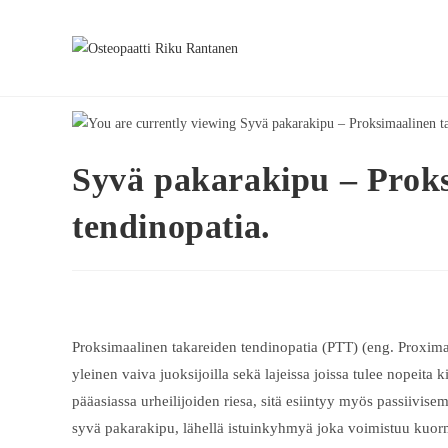
Syvä pakarakipu – Proks
tendinopatia.
Proksimaalinen takareiden tendinopatia (PTT) (eng. Proximal
yleinen vaiva juoksijoilla sekä lajeissa joissa tulee nopeit
pääasiassa urheilijoiden riesa, sitä esiintyy myös passiivis
syvä pakarakipu, lähellä istuinkyhmyä joka voimistuu kuormi