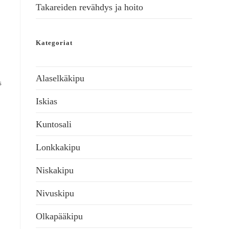
Takareiden revähdys ja hoito
Kategoriat
Alaselkäkipu
s
Iskias
Kuntosali
Lonkkakipu
Niskakipu
Nivuskipu
Olkapääkipu