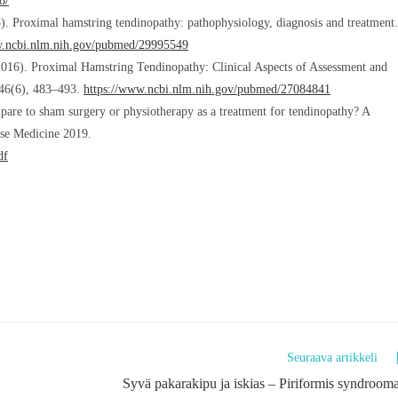
8/
8). Proximal hamstring tendinopathy: pathophysiology, diagnosis and treatment.
w.ncbi.nlm.nih.gov/pubmed/29995549
2016). Proximal Hamstring Tendinopathy: Clinical Aspects of Assessment and
 46(6), 483–493.
https://www.ncbi.nlm.nih.gov/pubmed/27084841
are to sham surgery or physiotherapy as a treatment for tendinopathy? A
ise Medicine 2019.
df
Seuraava artikkeli
Syvä pakarakipu ja iskias – Piriformis syndroom