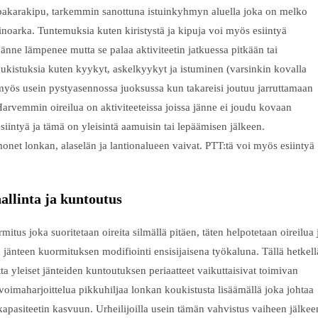
ä pakarakipu, tarkemmin sanottuna istuinkyhmyn aluella joka on melko
ainoarka. Tuntemuksia kuten kiristystä ja kipuja voi myös esiintyä
jänne lämpenee mutta se palaa aktiviteetin jatkuessa pitkään tai
koukistuksia kuten kyykyt, askelkyykyt ja istuminen (varsinkin kovalla
yy myös usein pystyasennossa juoksussa kun takareisi joutuu jarruttamaan
Harvemmin oireilua on aktiviteeteissa joissa jänne ei joudu kovaan
intyä ja tämä on yleisintä aamuisin tai lepäämisen jälkeen.
onet lonkan, alaselän ja lantionalueen vaivat. PTT:tä voi myös esiintyä
allinta ja kuntoutus
tus joka suoritetaan oireita silmällä pitäen, täten helpotetaan oireilua 
 jänteen kuormituksen modifiointi ensisijaisena työkaluna. Tällä hetkell
a yleiset jänteiden kuntoutuksen periaatteet vaikuttaisivat toimivan
voimaharjoittelua pikkuhiljaa lonkan koukistusta lisäämällä joka johtaa
pasiteetin kasvuun. Urheilijoilla usein tämän vahvistus vaiheen jälkee