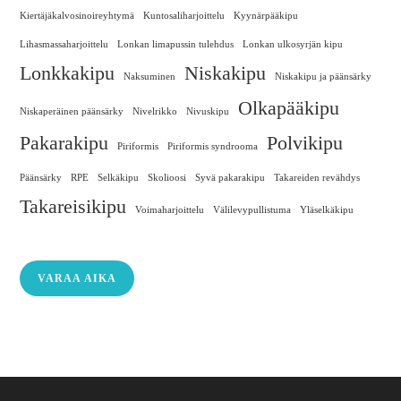
Kiertäjäkalvosinoireyhtymä
Kuntosaliharjoittelu
Kyynärpääkipu
Lihasmassaharjoittelu
Lonkan limapussin tulehdus
Lonkan ulkosyrjän kipu
Lonkkakipu
Niskakipu
Naksuminen
Niskakipu ja päänsärky
Olkapääkipu
Niskaperäinen päänsärky
Nivelrikko
Nivuskipu
Pakarakipu
Polvikipu
Piriformis
Piriformis syndrooma
Päänsärky
RPE
Selkäkipu
Skolioosi
Syvä pakarakipu
Takareiden revähdys
Takareisikipu
Voimaharjoittelu
Välilevypullistuma
Yläselkäkipu
VARAA AIKA