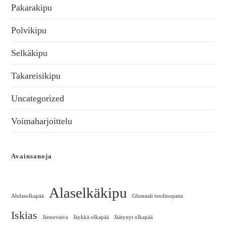
Pakarakipu
Polvikipu
Selkäkipu
Takareisikipu
Uncategorized
Voimaharjoittelu
Avainsanoja
Alaselkäkipu
Ahdasolkapää
Gluteaali tendinopatia
Iskias
Jännevaiva
Jäykkä olkapää
Jäätynyt olkapää