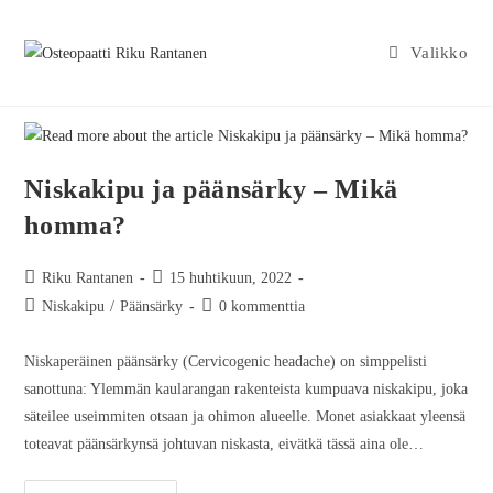
Valikko
Niskakipu ja päänsärky – Mikä
homma?
Riku Rantanen
15 huhtikuun, 2022
Niskakipu
/
Päänsärky
0 kommenttia
Niskaperäinen päänsärky (Cervicogenic headache) on simppelisti
sanottuna: Ylemmän kaularangan rakenteista kumpuava niskakipu, joka
säteilee useimmiten otsaan ja ohimon alueelle. Monet asiakkaat yleensä
toteavat päänsärkynsä johtuvan niskasta, eivätkä tässä aina ole…